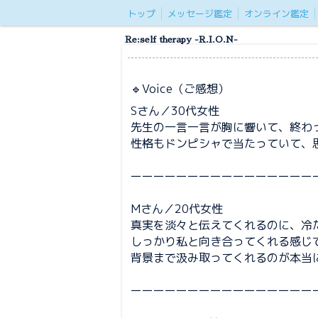
トップ
メッセージ鑑定
オンライン鑑定
Re:self therapy -R.I.O.N-
🔹Voice（ご感想）
Sさん／30代女性
先生の一言一言が胸に響いて、終わ
性格もドンピシャで当たっていて、思
ーーーーーーーーーーーーーーーー
Mさん／20代女性
真実を淡々と伝えてくれるのに、冷
しっかり私と向き合ってくれる感じ
背景まで汲み取ってくれるのが本当
ーーーーーーーーーーーーーーーー