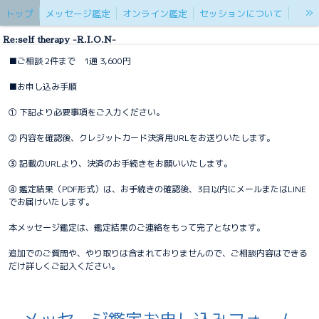
»
トップ
メッセージ鑑定
オンライン鑑定
セッションについて
免責事項
ご感想
Re:self therapy -R.I.O.N-
■ご相談 2件まで 1通 3,600円
■お申し込み手順
① 下記より必要事項をご入力ください。
② 内容を確認後、クレジットカード決済用URLをお送りいたします。
③ 記載のURLより、決済のお手続きをお願いいたします。
④ 鑑定結果（PDF形式）は、お手続きの確認後、3日以内にメールまたはLINE
でお届けいたします。
本メッセージ鑑定は、鑑定結果のご連絡をもって完了となります。
追加でのご質問や、やり取りは含まれておりませんので、ご相談内容はできる
だけ詳しくご記入ください。