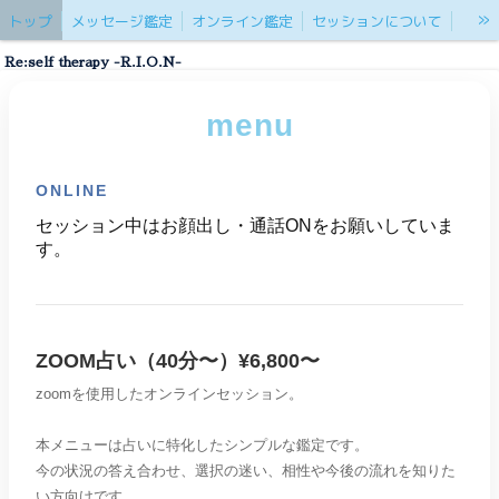
»
トップ
メッセージ鑑定
オンライン鑑定
セッションについて
免責事項
ご感想
Re:self therapy -R.I.O.N-
menu
ONLINE
セッション中はお顔出し・通話ONをお願いしていま
す。
ZOOM占い（40分〜）¥6,800〜
zoomを使用したオンラインセッション。
本メニューは占いに特化したシンプルな鑑定です。
今の状況の答え合わせ、選択の迷い、相性や今後の流れを知りた
い方向けです。